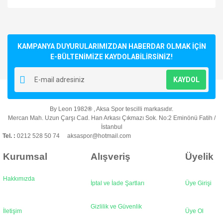
KAMPANYA DUYURULARIMIZDAN HABERDAR OLMAK İÇİN
E-BÜLTENİMİZE KAYDOLABİLİRSİNİZ!
KAYDOL
By Leon 1982
®
, Aksa Spor tescilli markasıdır.
Mercan Mah. Uzun Çarşı Cad. Han Arkası Çıkmazı Sok. No:2 Eminönü Fatih /
İstanbul
Tel. :
0212 528 50 74 aksaspor@hotmail.com
Kurumsal
Alışveriş
Üyelik
Hakkımızda
İptal ve İade Şartları
Üye Girişi
Gizlilik ve Güvenlik
İletişim
Üye Ol