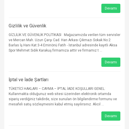
Devamı
Gizlilik ve Güvenlik
GİZLİLİK VE GÜVENLİK POLİTİKASI Mağazamızda verilen tüm servisler
ve Mercan Mah. Uzun Çarşı Cad. Han Arkası Çıkmazı Sokak No:2
Barlas İş Hanı Kat:3-4 Eminönü Fatih - İstanbul adresinde kayıtlı Aksa
Spor Mehmet Sıdık Karakuş firmamıza aittir ve firmamız t ...
Devamı
İptal ve İade Şartları
TÜKETİCİ HAKLARI – CAYMA – İPTAL İADE KOŞULLARI GENEL:
Kullanmakta olduğunuz web sitesi üzerinden elektronik ortamda
sipariş verdiğiniz takdirde, size sunulan ön bilgilendirme formunu ve
mesafeli satış sözleşmesini kabul etmiş sayılırsınız. Alıcıl ...
Devamı