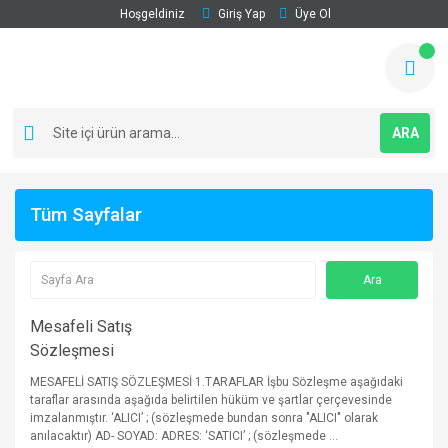
Hoşgeldiniz
Giriş Yap
Üye Ol
ARA
Tüm Sayfalar
Mesafeli Satış
Sözleşmesi
MESAFELİ SATIŞ SÖZLEŞMESİ 1.TARAFLAR İşbu Sözleşme aşağıdaki
taraflar arasında aşağıda belirtilen hüküm ve şartlar çerçevesinde
imzalanmıştır. ‘ALICI’ ; (sözleşmede bundan sonra "ALICI" olarak
anılacaktır) AD- SOYAD: ADRES: ‘SATICI’ ; (sözleşmede ...