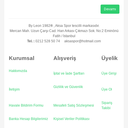
Devamı
By Leon 1982
®
, Aksa Spor tescilli markasıdır.
Mercan Mah. Uzun Çarşı Cad. Han Arkası Çıkmazı Sok. No:2 Eminönü
Fatih / İstanbul
Tel. :
0212 528 50 74 aksaspor@hotmail.com
Kurumsal
Alışveriş
Üyelik
Hakkımızda
İptal ve İade Şartları
Üye Girişi
Gizlilik ve Güvenlik
İletişim
Üye Ol
Sipariş
Havale Bildirim Formu
Mesafeli Satış Sözleşmesi
Takibi
Banka Hesap Bilgilerimiz
Kişisel Veriler Politikası