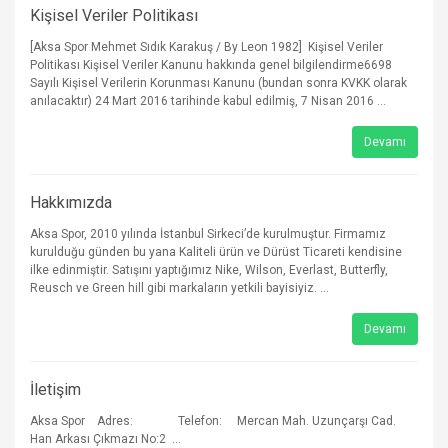
Kişisel Veriler Politikası
[Aksa Spor Mehmet Sıdık Karakuş / By Leon 1982] Kişisel Veriler
Politikası Kişisel Veriler Kanunu hakkında genel bilgilendirme6698
Sayılı Kişisel Verilerin Korunması Kanunu (bundan sonra KVKK olarak
anılacaktır) 24 Mart 2016 tarihinde kabul edilmiş, 7 Nisan 2016 ...
Devamı
Hakkımızda
Aksa Spor, 2010 yılında İstanbul Sirkeci’de kurulmuştur. Firmamız
kurulduğu günden bu yana Kaliteli ürün ve Dürüst Ticareti kendisine
ilke edinmiştir. Satışını yaptığımız Nike, Wilson, Everlast, Butterfly,
Reusch ve Green hill gibi markaların yetkili bayisiyiz. ...
Devamı
İletişim
Aksa Spor Adres: Telefon: Mercan Mah. Uzunçarşı Cad.
Han Arkası Çıkmazı No:2 ...