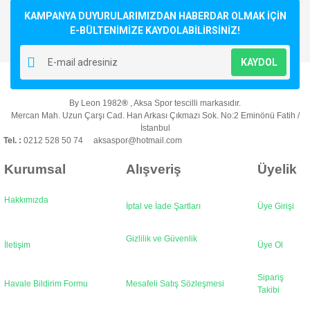
KAMPANYA DUYURULARIMIZDAN HABERDAR OLMAK İÇİN
E-BÜLTENİMİZE KAYDOLABİLİRSİNİZ!
KAYDOL
By Leon 1982
®
, Aksa Spor tescilli markasıdır.
Mercan Mah. Uzun Çarşı Cad. Han Arkası Çıkmazı Sok. No:2 Eminönü Fatih /
İstanbul
Tel. :
0212 528 50 74 aksaspor@hotmail.com
Kurumsal
Alışveriş
Üyelik
Hakkımızda
İptal ve İade Şartları
Üye Girişi
Gizlilik ve Güvenlik
İletişim
Üye Ol
Sipariş
Havale Bildirim Formu
Mesafeli Satış Sözleşmesi
Takibi