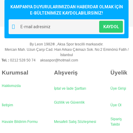
KAMPANYA DUYURULARIMIZDAN HABERDAR OLMAK İÇİN
E-BÜLTENİMİZE KAYDOLABİLİRSİNİZ!
KAYDOL
By Leon 1982
®
, Aksa Spor tescilli markasıdır.
Mercan Mah. Uzun Çarşı Cad. Han Arkası Çıkmazı Sok. No:2 Eminönü Fatih /
İstanbul
Tel. :
0212 528 50 74 aksaspor@hotmail.com
Kurumsal
Alışveriş
Üyelik
Hakkımızda
İptal ve İade Şartları
Üye Girişi
Gizlilik ve Güvenlik
İletişim
Üye Ol
Sipariş
Havale Bildirim Formu
Mesafeli Satış Sözleşmesi
Takibi