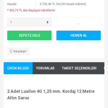
Havale
2.735,40 TL (%3,00 havale indirimi)
* 302,73 TL den başlayan taksitlerle!
SEPETE EKLE
HEMEN AL
Karşılaştır
ÜRÜN BİLGİSİ
YORUMLAR
TAKSİT SEÇENEKLERİ
ÖN
2 Adet Luxilon 4G 1,25 mm. Kordaj 12 Metre
Altın Sarısı