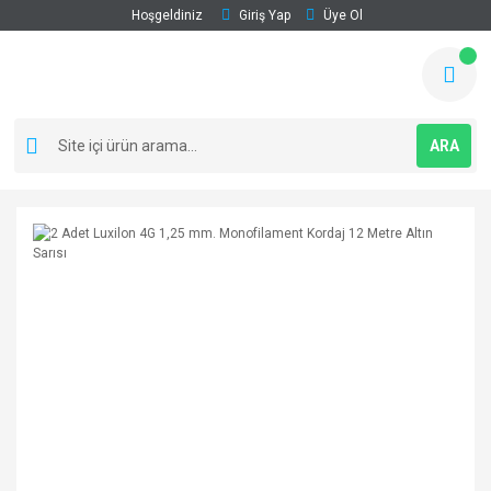
Hoşgeldiniz
Giriş Yap
Üye Ol
ARA