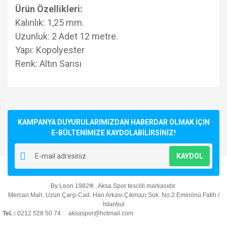
Ürün Özellikleri:
Kalınlık: 1,25 mm.
Uzunluk: 2 Adet 12 metre.
Yapı: Kopolyester
Renk: Altın Sarısı
Bu ürünün fiyat bilgisi, resim, ürün açıklamalarında ve diğer
konularda yetersiz gördüğünüz noktaları öneri formunu
Bu ürüne ilk yorumu siz yapın!
kullanarak tarafımıza iletebilirsiniz.
Görüş ve önerileriniz için teşekkür ederiz.
KAMPANYA DUYURULARIMIZDAN HABERDAR OLMAK İÇİN
E-BÜLTENİMİZE KAYDOLABİLİRSİNİZ!
Yorum Yaz
Ürün resmi kalitesiz, bozuk veya görüntülenemiyor.
KAYDOL
Ürün açıklamasında eksik bilgiler bulunuyor.
Ürün bilgilerinde hatalar bulunuyor.
By Leon 1982
®
, Aksa Spor tescilli markasıdır.
Ürün fiyatı diğer sitelerden daha pahalı.
Mercan Mah. Uzun Çarşı Cad. Han Arkası Çıkmazı Sok. No:2 Eminönü Fatih /
Bu ürüne benzer farklı alternatifler olmalı.
İstanbul
Tel. :
0212 528 50 74 aksaspor@hotmail.com