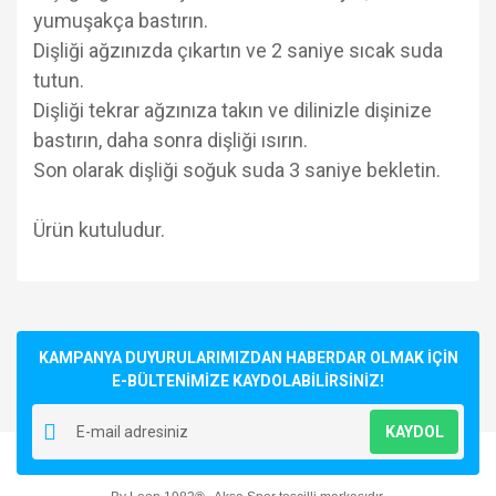
yumuşakça bastırın.
Dişliği ağzınızda çıkartın ve 2 saniye sıcak suda
tutun.
Dişliği tekrar ağzınıza takın ve dilinizle dişinize
bastırın, daha sonra dişliği ısırın.
Son olarak dişliği soğuk suda 3 saniye bekletin.
Ürün kutuludur.
Bu ürünün fiyat bilgisi, resim, ürün açıklamalarında ve diğer
konularda yetersiz gördüğünüz noktaları öneri formunu
Bu ürüne ilk yorumu siz yapın!
kullanarak tarafımıza iletebilirsiniz.
Görüş ve önerileriniz için teşekkür ederiz.
KAMPANYA DUYURULARIMIZDAN HABERDAR OLMAK İÇİN
E-BÜLTENİMİZE KAYDOLABİLİRSİNİZ!
Yorum Yaz
Ürün resmi kalitesiz, bozuk veya görüntülenemiyor.
KAYDOL
Ürün açıklamasında eksik bilgiler bulunuyor.
Ürün bilgilerinde hatalar bulunuyor.