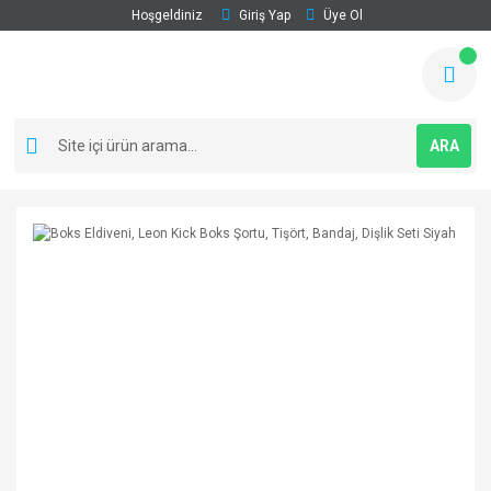
Hoşgeldiniz
Giriş Yap
Üye Ol
ARA