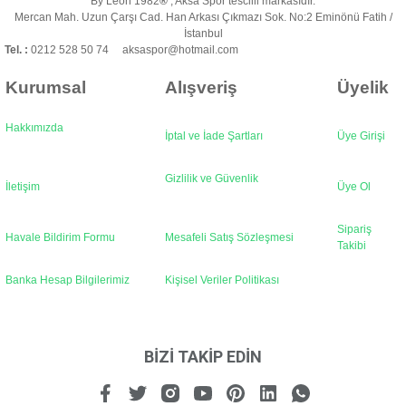
By Leon 1982
®
, Aksa Spor tescilli markasıdır.
Ürün fiyatı diğer sitelerden daha pahalı.
Mercan Mah. Uzun Çarşı Cad. Han Arkası Çıkmazı Sok. No:2 Eminönü Fatih /
Bu ürüne benzer farklı alternatifler olmalı.
İstanbul
Tel. :
0212 528 50 74 aksaspor@hotmail.com
Kurumsal
Alışveriş
Üyelik
Hakkımızda
İptal ve İade Şartları
Üye Girişi
Gönder
Gizlilik ve Güvenlik
İletişim
Üye Ol
Sipariş
Havale Bildirim Formu
Mesafeli Satış Sözleşmesi
Takibi
Banka Hesap Bilgilerimiz
Kişisel Veriler Politikası
BİZİ TAKİP EDİN