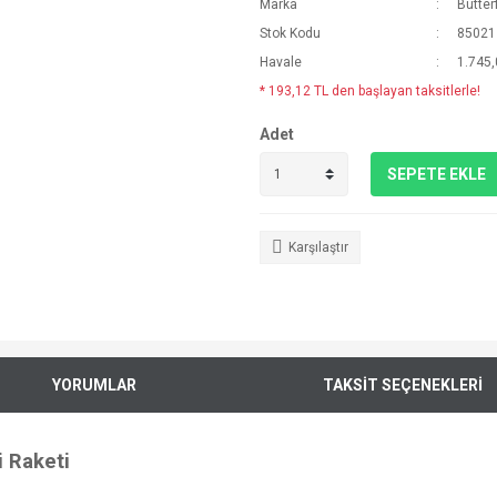
Marka
Butterf
Stok Kodu
85021
Havale
1.745,
* 193,12 TL den başlayan taksitlerle!
Adet
SEPETE EKLE
Karşılaştır
YORUMLAR
TAKSİT SEÇENEKLERİ
i Raketi