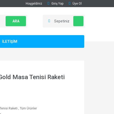
Hoşgeldiniz
Giriş Yap
Üye Ol
ARA
Sepetiniz
İLETİŞİM
 Gold Masa Tenisi Raketi
enisi Raketi
,
Tüm Ürünler