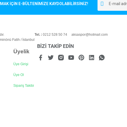
r.
K İÇİN E-BÜLTENİMİZE KAYDOLABİLİRSİNİZ!
Yorum Yaz
ır.
Tel. :
0212 528 50 74 aksaspor@hotmail.com
inönü Fatih / İstanbul
BİZİ TAKİP EDİN
Üyelik
Üye Girişi
Gönder
Üye Ol
Sipariş Takibi