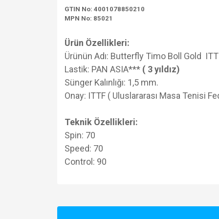
GTIN No: 4001078850210
MPN No: 85021
Ürün Özellikleri:
Ürünün Adı: Butterfly Timo Boll Gold IT
Lastik: PAN ASIA***
( 3 yıldız)
Sünger Kalınlığı: 1,5 mm.
Onay: ITTF ( Uluslararası Masa Tenisi Fe
Teknik Özellikleri:
Spin: 70
Speed: 70
Control: 90
Bu ürünün fiyat bilgisi, resim, ürün açıklamalarında v
Görüş ve önerileriniz için teşekkür ederiz.