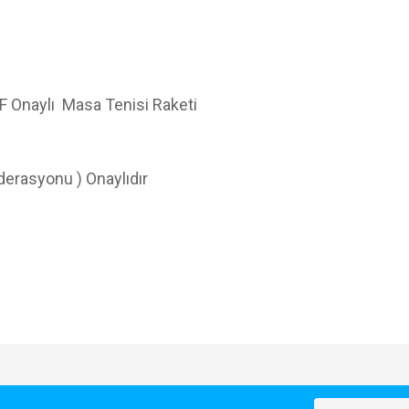
TF Onaylı Masa Tenisi Raketi
derasyonu ) Onaylıdır
e diğer konularda yetersiz gördüğünüz noktaları öneri formunu kullanarak tarafımı
Bu ürüne ilk yorumu siz yapın!