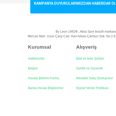
Ürün resmi kalitesiz, bozuk veya görüntülenemiyo
KAMPANYA DUYURULARIMIZDAN HABERDAR OLMA
Ürün açıklamasında eksik bilgiler bulunuyor.
Ürün bilgilerinde hatalar bulunuyor.
Ürün fiyatı diğer sitelerden daha pahalı.
Bu ürüne benzer farklı alternatifler olmalı.
By Leon 1982
®
, Aksa Spor tescilli markasıd
Mercan Mah. Uzun Çarşı Cad. Han Arkası Çıkmazı Sok. No:2 Em
Kurumsal
Alışveriş
Hakkımızda
İptal ve İade Şartları
İletişim
Gizlilik ve Güvenlik
Havale Bildirim Formu
Mesafeli Satış Sözleşmesi
Banka Hesap Bilgilerimiz
Kişisel Veriler Politikası