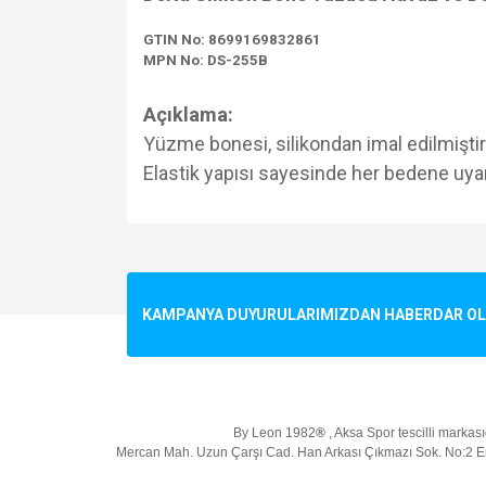
GTIN No: 8699169832861
MPN No: DS-255B
Açıklama:
Yüzme bonesi, silikondan imal edilmiştir
Elastik yapısı sayesinde her bedene uyar
Bu ürünün fiyat bilgisi, resim, ürün açıklamalarında v
Görüş ve önerileriniz için teşekkür ederiz.
Ürün resmi kalitesiz, bozuk veya görüntülenemiyo
KAMPANYA DUYURULARIMIZDAN HABERDAR OLMA
Ürün açıklamasında eksik bilgiler bulunuyor.
Ürün bilgilerinde hatalar bulunuyor.
Ürün fiyatı diğer sitelerden daha pahalı.
Bu ürüne benzer farklı alternatifler olmalı.
By Leon 1982
®
, Aksa Spor tescilli markasıd
Mercan Mah. Uzun Çarşı Cad. Han Arkası Çıkmazı Sok. No:2 Em