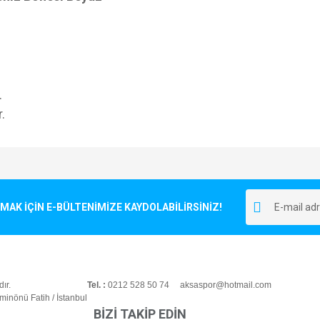
.
.
e diğer konularda yetersiz gördüğünüz noktaları öneri formunu kullanarak tarafımı
Bu ürüne ilk yorumu siz yapın!
r.
K İÇİN E-BÜLTENİMİZE KAYDOLABİLİRSİNİZ!
Yorum Yaz
ır.
Tel. :
0212 528 50 74 aksaspor@hotmail.com
inönü Fatih / İstanbul
BİZİ TAKİP EDİN