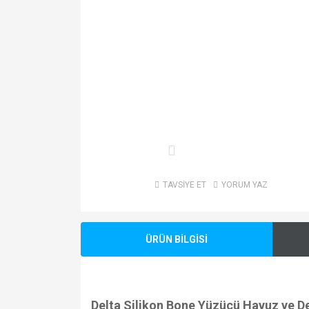
TAVSİYE ET
YORUM YAZ
ÜRÜN BİLGİSİ
Delta Silikon Bone Yüzücü Havuz ve D