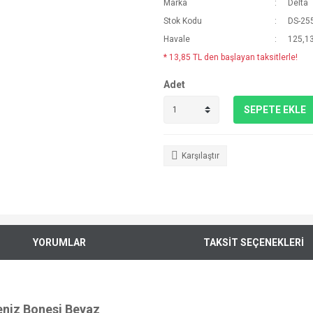
Marka
Delta
Stok Kodu
DS-25
Havale
125,13
* 13,85 TL den başlayan taksitlerle!
Adet
SEPETE EKLE
Karşılaştır
YORUMLAR
TAKSİT SEÇENEKLERİ
eniz Bonesi Beyaz