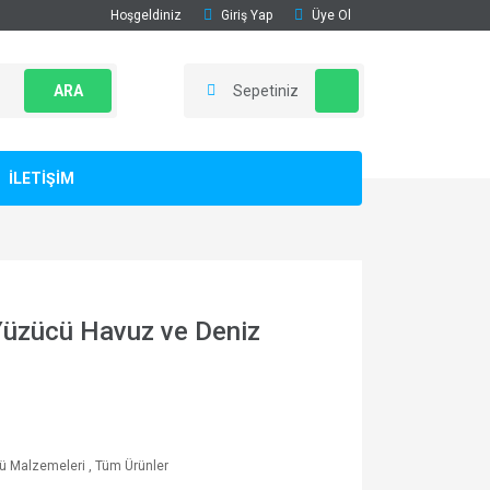
Hoşgeldiniz
Giriş Yap
Üye Ol
ARA
Sepetiniz
İLETİŞİM
 Yüzücü Havuz ve Deniz
ü Malzemeleri
,
Tüm Ürünler