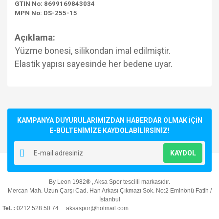
GTIN No: 8699169843034
MPN No: DS-255-15
Açıklama:
Yüzme bonesi, silikondan imal edilmiştir.
Elastik yapısı sayesinde her bedene uyar.
Bu ürünün fiyat bilgisi, resim, ürün açıklamalarında ve diğer
konularda yetersiz gördüğünüz noktaları öneri formunu
Bu ürüne ilk yorumu siz yapın!
kullanarak tarafımıza iletebilirsiniz.
Görüş ve önerileriniz için teşekkür ederiz.
KAMPANYA DUYURULARIMIZDAN HABERDAR OLMAK İÇİN
E-BÜLTENİMİZE KAYDOLABİLİRSİNİZ!
Yorum Yaz
Ürün resmi kalitesiz, bozuk veya görüntülenemiyor.
KAYDOL
Ürün açıklamasında eksik bilgiler bulunuyor.
Ürün bilgilerinde hatalar bulunuyor.
By Leon 1982
®
, Aksa Spor tescilli markasıdır.
Ürün fiyatı diğer sitelerden daha pahalı.
Mercan Mah. Uzun Çarşı Cad. Han Arkası Çıkmazı Sok. No:2 Eminönü Fatih /
Bu ürüne benzer farklı alternatifler olmalı.
İstanbul
Tel. :
0212 528 50 74 aksaspor@hotmail.com