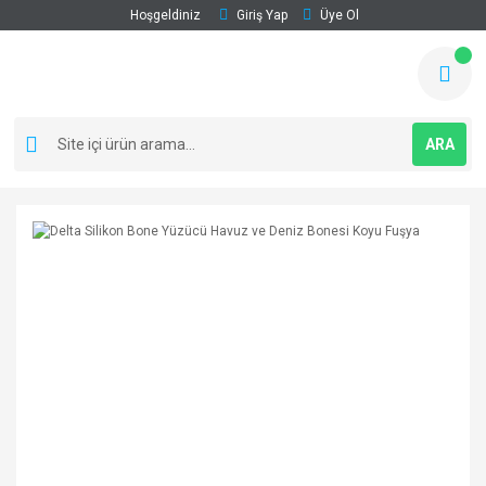
Hoşgeldiniz
Giriş Yap
Üye Ol
ARA