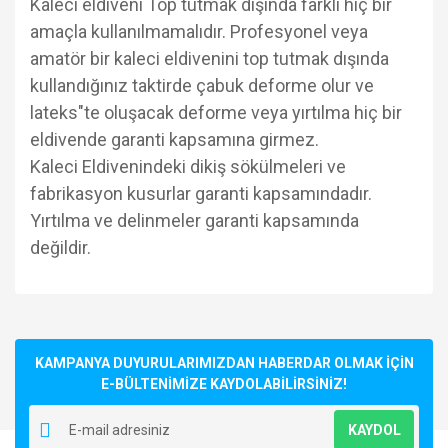
Kaleci eldiveni Top tutmak dışında farklı hiç bir
amaçla kullanılmamalıdır. Profesyonel veya
amatör bir kaleci eldivenini top tutmak dışında
kullandığınız taktirde çabuk deforme olur ve
lateks"te oluşacak deforme veya yırtılma hiç bir
eldivende garanti kapsamına girmez.
Kaleci Eldivenindeki dikiş sökülmeleri ve
fabrikasyon kusurlar garanti kapsamındadır.
Yırtılma ve delinmeler garanti kapsamında
değildir.
Bu ürünün fiyat bilgisi, resim, ürün açıklamalarında ve diğer
konularda yetersiz gördüğünüz noktaları öneri formunu
Bu ürüne ilk yorumu siz yapın!
kullanarak tarafımıza iletebilirsiniz.
Görüş ve önerileriniz için teşekkür ederiz.
KAMPANYA DUYURULARIMIZDAN HABERDAR OLMAK İÇİN
E-BÜLTENİMİZE KAYDOLABİLİRSİNİZ!
Yorum Yaz
Ürün resmi kalitesiz, bozuk veya görüntülenemiyor.
KAYDOL
Ürün açıklamasında eksik bilgiler bulunuyor.