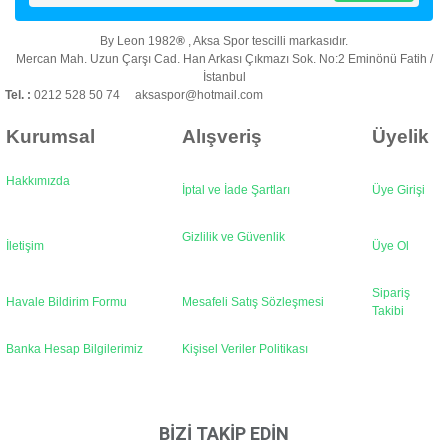
Ürün bilgilerinde hatalar bulunuyor.
By Leon 1982
®
, Aksa Spor tescilli markasıdır.
Ürün fiyatı diğer sitelerden daha pahalı.
Mercan Mah. Uzun Çarşı Cad. Han Arkası Çıkmazı Sok. No:2 Eminönü Fatih /
Bu ürüne benzer farklı alternatifler olmalı.
İstanbul
Tel. :
0212 528 50 74 aksaspor@hotmail.com
Kurumsal
Alışveriş
Üyelik
Hakkımızda
İptal ve İade Şartları
Üye Girişi
Gönder
Gizlilik ve Güvenlik
İletişim
Üye Ol
Sipariş
Havale Bildirim Formu
Mesafeli Satış Sözleşmesi
Takibi
Banka Hesap Bilgilerimiz
Kişisel Veriler Politikası
BİZİ TAKİP EDİN