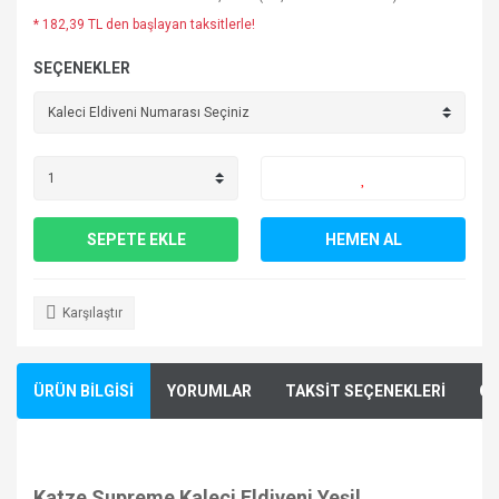
* 182,39 TL den başlayan taksitlerle!
SEÇENEKLER
SEPETE EKLE
HEMEN AL
Karşılaştır
ÜRÜN BİLGİSİ
YORUMLAR
TAKSİT SEÇENEKLERİ
ÖN
Katze Supreme Kaleci Eldiveni Yeşil