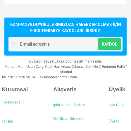
Bu ürünün fiyat bilgisi, resim, ürün açıklamalarında ve diğer
konularda yetersiz gördüğünüz noktaları öneri formunu
Bu ürüne ilk yorumu siz yapın!
kullanarak tarafımıza iletebilirsiniz.
Görüş ve önerileriniz için teşekkür ederiz.
KAMPANYA DUYURULARIMIZDAN HABERDAR OLMAK İÇİN
E-BÜLTENİMİZE KAYDOLABİLİRSİNİZ!
Yorum Yaz
Ürün resmi kalitesiz, bozuk veya görüntülenemiyor.
KAYDOL
Ürün açıklamasında eksik bilgiler bulunuyor.
Ürün bilgilerinde hatalar bulunuyor.
By Leon 1982
®
, Aksa Spor tescilli markasıdır.
Ürün fiyatı diğer sitelerden daha pahalı.
Mercan Mah. Uzun Çarşı Cad. Han Arkası Çıkmazı Sok. No:2 Eminönü Fatih /
Bu ürüne benzer farklı alternatifler olmalı.
İstanbul
Tel. :
0212 528 50 74 aksaspor@hotmail.com
Kurumsal
Alışveriş
Üyelik
Hakkımızda
İptal ve İade Şartları
Üye Girişi
Gönder
Gizlilik ve Güvenlik
İletişim
Üye Ol