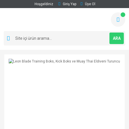
Hoşgeldiniz
Giriş Yap
Üye Ol
ARA