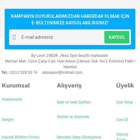
konularda yetersiz gördüğünüz noktaları öneri formunu
Bu ürüne ilk yorumu siz yapın!
kullanarak tarafımıza iletebilirsiniz.
Görüş ve önerileriniz için teşekkür ederiz.
KAMPANYA DUYURULARIMIZDAN HABERDAR OLMAK İÇİN
E-BÜLTENİMİZE KAYDOLABİLİRSİNİZ!
Yorum Yaz
Ürün resmi kalitesiz, bozuk veya görüntülenemiyor.
KAYDOL
Ürün açıklamasında eksik bilgiler bulunuyor.
Ürün bilgilerinde hatalar bulunuyor.
By Leon 1982
®
, Aksa Spor tescilli markasıdır.
Ürün fiyatı diğer sitelerden daha pahalı.
Mercan Mah. Uzun Çarşı Cad. Han Arkası Çıkmazı Sok. No:2 Eminönü Fatih /
Bu ürüne benzer farklı alternatifler olmalı.
İstanbul
Tel. :
0212 528 50 74 aksaspor@hotmail.com
Kurumsal
Alışveriş
Üyelik
Hakkımızda
İptal ve İade Şartları
Üye Girişi
Gönder
Gizlilik ve Güvenlik
İletişim
Üye Ol
Sipariş
Havale Bildirim Formu
Mesafeli Satış Sözleşmesi