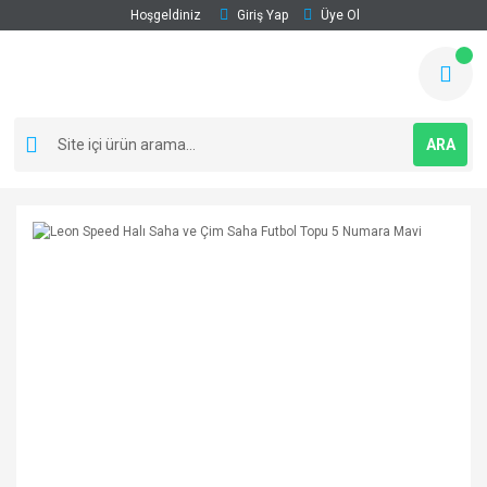
Hoşgeldiniz
Giriş Yap
Üye Ol
ARA