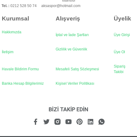
İstanbul
Tel. :
0212 528 50 74 aksaspor@hotmail.com
Kurumsal
Alışveriş
Üyelik
Hakkımızda
İptal ve İade Şartları
Üye Girişi
Gönder
Gizlilik ve Güvenlik
İletişim
Üye Ol
Sipariş
Havale Bildirim Formu
Mesafeli Satış Sözleşmesi
Takibi
Banka Hesap Bilgilerimiz
Kişisel Veriler Politikası
BİZİ TAKİP EDİN