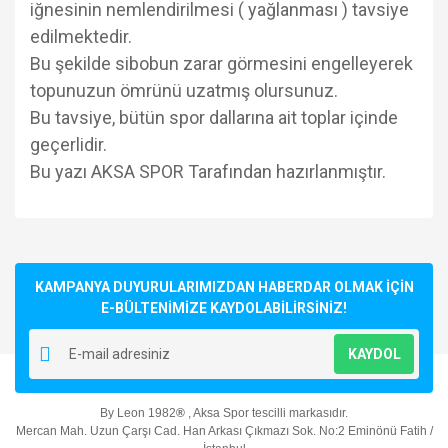
iğnesinin nemlendirilmesi ( yağlanması ) tavsiye
edilmektedir.
Bu şekilde sibobun zarar görmesini engelleyerek
topunuzun ömrünü uzatmış olursunuz.
Bu tavsiye, bütün spor dallarına ait toplar içinde
geçerlidir.
Bu yazı AKSA SPOR Tarafından hazırlanmıştır.
Bu ürünün fiyat bilgisi, resim, ürün açıklamalarında ve diğer
konularda yetersiz gördüğünüz noktaları öneri formunu
Bu ürüne ilk yorumu siz yapın!
kullanarak tarafımıza iletebilirsiniz.
Görüş ve önerileriniz için teşekkür ederiz.
KAMPANYA DUYURULARIMIZDAN HABERDAR OLMAK İÇİN
E-BÜLTENİMİZE KAYDOLABİLİRSİNİZ!
Yorum Yaz
Ürün resmi kalitesiz, bozuk veya görüntülenemiyor.
KAYDOL
Ürün açıklamasında eksik bilgiler bulunuyor.
Ürün bilgilerinde hatalar bulunuyor.
By Leon 1982
®
, Aksa Spor tescilli markasıdır.
Ürün fiyatı diğer sitelerden daha pahalı.
Mercan Mah. Uzun Çarşı Cad. Han Arkası Çıkmazı Sok. No:2 Eminönü Fatih /
Bu ürüne benzer farklı alternatifler olmalı.