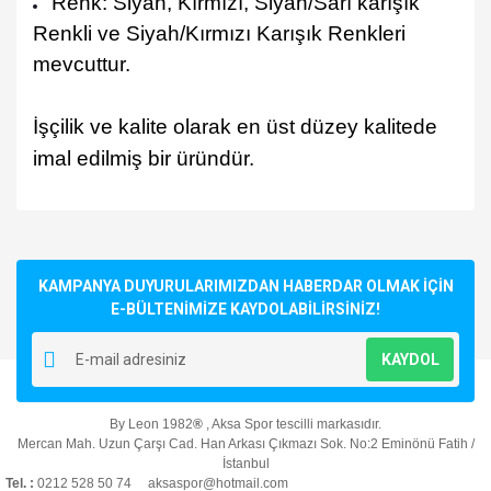
Renk: Siyah, Kırmızı, Siyah/Sarı karışık
Renkli ve Siyah/Kırmızı Karışık Renkleri
mevcuttur.
İşçilik ve kalite olarak en üst düzey kalitede
imal edilmiş bir üründür.
Bu ürünün fiyat bilgisi, resim, ürün açıklamalarında ve diğer
konularda yetersiz gördüğünüz noktaları öneri formunu
Bu ürüne ilk yorumu siz yapın!
kullanarak tarafımıza iletebilirsiniz.
Görüş ve önerileriniz için teşekkür ederiz.
KAMPANYA DUYURULARIMIZDAN HABERDAR OLMAK İÇİN
E-BÜLTENİMİZE KAYDOLABİLİRSİNİZ!
Yorum Yaz
Ürün resmi kalitesiz, bozuk veya görüntülenemiyor.
KAYDOL
Ürün açıklamasında eksik bilgiler bulunuyor.
Ürün bilgilerinde hatalar bulunuyor.
By Leon 1982
®
, Aksa Spor tescilli markasıdır.
Ürün fiyatı diğer sitelerden daha pahalı.
Mercan Mah. Uzun Çarşı Cad. Han Arkası Çıkmazı Sok. No:2 Eminönü Fatih /
Bu ürüne benzer farklı alternatifler olmalı.
İstanbul
Tel. :
0212 528 50 74 aksaspor@hotmail.com