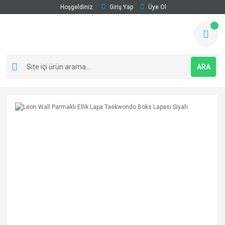
Hoşgeldiniz
Giriş Yap
Üye Ol
ARA