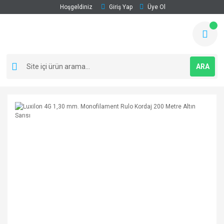
Hoşgeldiniz
Giriş Yap
Üye Ol
ARA