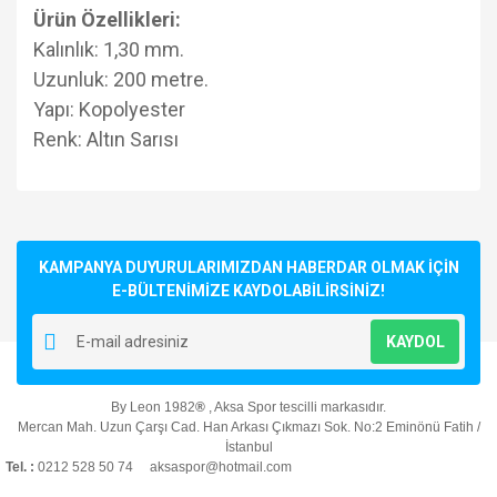
Ürün Özellikleri:
Kalınlık: 1,30 mm.
Uzunluk: 200 metre.
Yapı: Kopolyester
Renk: Altın Sarısı
Bu ürünün fiyat bilgisi, resim, ürün açıklamalarında ve diğer
konularda yetersiz gördüğünüz noktaları öneri formunu
Bu ürüne ilk yorumu siz yapın!
kullanarak tarafımıza iletebilirsiniz.
Görüş ve önerileriniz için teşekkür ederiz.
KAMPANYA DUYURULARIMIZDAN HABERDAR OLMAK İÇİN
E-BÜLTENİMİZE KAYDOLABİLİRSİNİZ!
Yorum Yaz
Ürün resmi kalitesiz, bozuk veya görüntülenemiyor.
KAYDOL
Ürün açıklamasında eksik bilgiler bulunuyor.
Ürün bilgilerinde hatalar bulunuyor.
By Leon 1982
®
, Aksa Spor tescilli markasıdır.
Ürün fiyatı diğer sitelerden daha pahalı.
Mercan Mah. Uzun Çarşı Cad. Han Arkası Çıkmazı Sok. No:2 Eminönü Fatih /
Bu ürüne benzer farklı alternatifler olmalı.
İstanbul
Tel. :
0212 528 50 74 aksaspor@hotmail.com