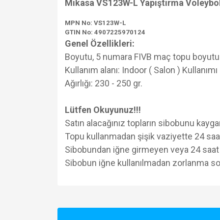
Mikasa VS123W-L Yapıştırma Voleybo
MPN No: VS123W-L
GTIN No: 4907225970124
Genel Özellikleri:
Boyutu, 5 numara FIVB maç topu boyutu
Kullanım alanı: Indoor ( Salon ) Kullanımı i
Ağırlığı: 230 - 250 gr.
Lütfen Okuyunuz!!!
Satın alacağınız topların sibobunu kaygan
Topu kullanmadan şişik vaziyette 24 saat
Sibobundan iğne girmeyen veya 24 saat iç
Sibobun iğne kullanılmadan zorlanma so
Bu ürünün fiyat bilgisi, resim, ürün açıklamalarında v
Görüş ve önerileriniz için teşekkür ederiz.