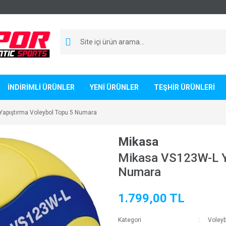
İNDİRİMLİ ÜRÜNLER
YENİ ÜRÜNLER
TEŞHİR ÜRÜNLERİ
apıştırma Voleybol Topu 5 Numara
Mikasa
Mikasa VS123W-L Ya
Numara
1.799,00 TL
Kategori
Voleyb