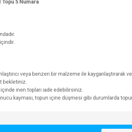
l Topu 5 Numara
ndadır.
çindir.
laştırıcı veya benzeri bir malzeme ile kayganlaştırarak ve 
 bekletiniz.
inde inen topları iade edebilirsiniz.
nucu kayması, topun içine düşmesi gibi durumlarda topun
e diğer konularda yetersiz gördüğünüz noktaları öneri formunu kullanarak tarafımı
Bu ürüne ilk yorumu siz yapın!