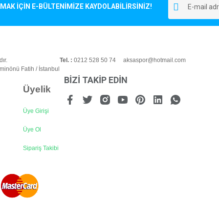
r.
K İÇİN E-BÜLTENİMİZE KAYDOLABİLİRSİNİZ!
Yorum Yaz
ır.
Tel. :
0212 528 50 74 aksaspor@hotmail.com
inönü Fatih / İstanbul
BİZİ TAKİP EDİN
Üyelik
Üye Girişi
Gönder
Üye Ol
Sipariş Takibi