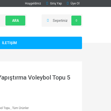
Hoşgeldiniz
Giriş Yap
Üye Ol
ARA
Sepetiniz
0
İLETİŞİM
pıştırma Voleybol Topu 5
ol Topu
,
Tüm Ürünler