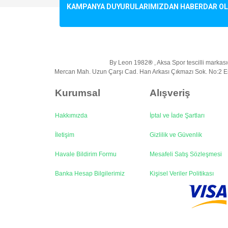
Ürün resmi kalitesiz, bozuk veya görüntülenemiyo
KAMPANYA DUYURULARIMIZDAN HABERDAR OLMA
Ürün açıklamasında eksik bilgiler bulunuyor.
Ürün bilgilerinde hatalar bulunuyor.
Ürün fiyatı diğer sitelerden daha pahalı.
Bu ürüne benzer farklı alternatifler olmalı.
By Leon 1982
®
, Aksa Spor tescilli markasıd
Mercan Mah. Uzun Çarşı Cad. Han Arkası Çıkmazı Sok. No:2 Em
Kurumsal
Alışveriş
Hakkımızda
İptal ve İade Şartları
İletişim
Gizlilik ve Güvenlik
Havale Bildirim Formu
Mesafeli Satış Sözleşmesi
Banka Hesap Bilgilerimiz
Kişisel Veriler Politikası