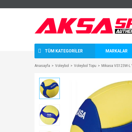
TÜM KATEGORİLER
MARKALAR
Anasayfa
Voleybol
Voleybol Topu
Mikasa VS123W-L Y