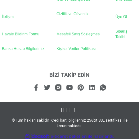
Gönder
Gizlilik ve Güvenlik
İletişim
Üye Ol
Sipariş
Havale Bildirim Formu
Mesafeli Satış Sözleşmesi
Takibi
Banka Hesap Bilgilerimiz
Kişisel Veriler Politikası
BİZİ TAKİP EDİN
© Tüm hakları saklıdır. Kredi kartı bilgileriniz 256bit SSL sertifikası ile
korunmaktadır.
ile
ideasoft
e-