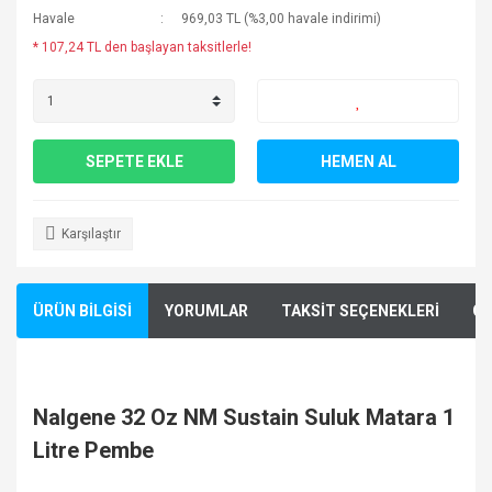
Havale
969,03 TL (%3,00 havale indirimi)
* 107,24 TL den başlayan taksitlerle!
SEPETE EKLE
HEMEN AL
Karşılaştır
ÜRÜN BİLGİSİ
YORUMLAR
TAKSİT SEÇENEKLERİ
ÖN
Nalgene 32 Oz NM Sustain Suluk Matara 1
Litre Pembe