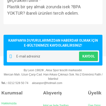
geçirdikleri bilinir ·
Plastik bir şey almak zorunda isek ?BPA
YOKTUR? ibareli ürünleri tercih edelim.
Bu ürünün fiyat bilgisi, resim, ürün açıklamalarında ve diğer
konularda yetersiz gördüğünüz noktaları öneri formunu
Bu ürüne ilk yorumu siz yapın!
kullanarak tarafımıza iletebilirsiniz.
Görüş ve önerileriniz için teşekkür ederiz.
KAMPANYA DUYURULARIMIZDAN HABERDAR OLMAK İÇİN
E-BÜLTENİMİZE KAYDOLABİLİRSİNİZ!
Yorum Yaz
Ürün resmi kalitesiz, bozuk veya görüntülenemiyor.
KAYDOL
Ürün açıklamasında eksik bilgiler bulunuyor.
Ürün bilgilerinde hatalar bulunuyor.
By Leon 1982
®
, Aksa Spor tescilli markasıdır.
Ürün fiyatı diğer sitelerden daha pahalı.
Mercan Mah. Uzun Çarşı Cad. Han Arkası Çıkmazı Sok. No:2 Eminönü Fatih /
Bu ürüne benzer farklı alternatifler olmalı.
İstanbul
Tel. :
0212 528 50 74 aksaspor@hotmail.com
Kurumsal
Alışveriş
Üyelik
Hakkımızda
İptal ve İade Şartları
Üye Girişi