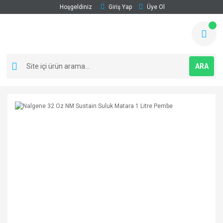
Hoşgeldiniz
Giriş Yap
Üye Ol
ARA