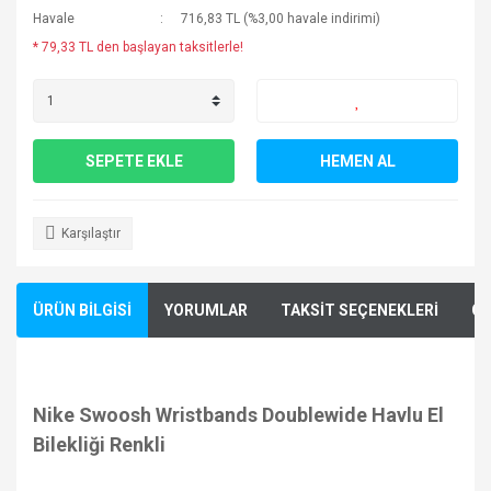
Havale
716,83 TL (%3,00 havale indirimi)
* 79,33 TL den başlayan taksitlerle!
SEPETE EKLE
HEMEN AL
Karşılaştır
ÜRÜN BİLGİSİ
YORUMLAR
TAKSİT SEÇENEKLERİ
ÖN
Nike Swoosh Wristbands Doublewide Havlu El
Bilekliği Renkli