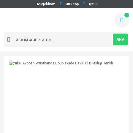
Hoşgeldiniz
Giriş Yap
Üye Ol
ARA