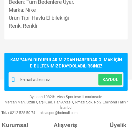
Beden: Tüm Bedenlere Uyar.
Marka: Nike
Ürün Tipi: Havlu El bilekliği
Renk: Renkli
Bu ürünün fiyat bilgisi, resim, ürün açıklamalarında ve diğer
konularda yetersiz gördüğünüz noktaları öneri formunu
Bu ürüne ilk yorumu siz yapın!
kullanarak tarafımıza iletebilirsiniz.
Görüş ve önerileriniz için teşekkür ederiz.
KAMPANYA DUYURULARIMIZDAN HABERDAR OLMAK İÇİN
E-BÜLTENİMİZE KAYDOLABİLİRSİNİZ!
Yorum Yaz
Ürün resmi kalitesiz, bozuk veya görüntülenemiyor.
KAYDOL
Ürün açıklamasında eksik bilgiler bulunuyor.
Ürün bilgilerinde hatalar bulunuyor.
By Leon 1982
®
, Aksa Spor tescilli markasıdır.
Ürün fiyatı diğer sitelerden daha pahalı.
Mercan Mah. Uzun Çarşı Cad. Han Arkası Çıkmazı Sok. No:2 Eminönü Fatih /
Bu ürüne benzer farklı alternatifler olmalı.
İstanbul
Tel. :
0212 528 50 74 aksaspor@hotmail.com
Kurumsal
Alışveriş
Üyelik