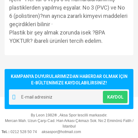
plastiklerden yapılmış eşyalar. No 3 (PVC) ve No
6 (polistiren)?nın ayrıca zararlı kimyevi maddeleri
geçirdikleri bilinir ·
Plastik bir şey almak zorunda isek ?BPA
YOKTUR? ibareli ürünleri tercih edelim.
Bu ürünün fiyat bilgisi, resim, ürün açıklamalarında ve diğer
konularda yetersiz gördüğünüz noktaları öneri formunu
Bu ürüne ilk yorumu siz yapın!
kullanarak tarafımıza iletebilirsiniz.
Görüş ve önerileriniz için teşekkür ederiz.
KAMPANYA DUYURULARIMIZDAN HABERDAR OLMAK İÇİN
E-BÜLTENİMİZE KAYDOLABİLİRSİNİZ!
Yorum Yaz
Ürün resmi kalitesiz, bozuk veya görüntülenemiyor.
KAYDOL
Ürün açıklamasında eksik bilgiler bulunuyor.
Ürün bilgilerinde hatalar bulunuyor.
By Leon 1982
®
, Aksa Spor tescilli markasıdır.
Ürün fiyatı diğer sitelerden daha pahalı.
Mercan Mah. Uzun Çarşı Cad. Han Arkası Çıkmazı Sok. No:2 Eminönü Fatih /
Bu ürüne benzer farklı alternatifler olmalı.
İstanbul
Tel. :
0212 528 50 74 aksaspor@hotmail.com