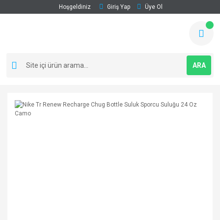
Hoşgeldiniz
Giriş Yap
Üye Ol
ARA