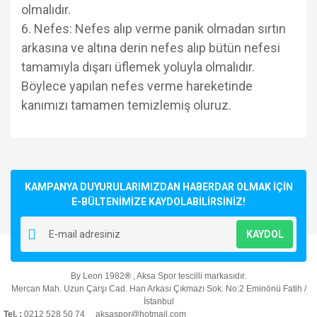
olmalıdır.
6. Nefes: Nefes alıp verme panik olmadan sırtın
arkasına ve altına derin nefes alıp bütün nefesi
tamamıyla dışarı üflemek yoluyla olmalıdır.
Böylece yapılan nefes verme hareketinde
kanımızı tamamen temizlemiş oluruz.
Bu ürünün fiyat bilgisi, resim, ürün açıklamalarında ve diğer
konularda yetersiz gördüğünüz noktaları öneri formunu
Bu ürüne ilk yorumu siz yapın!
kullanarak tarafımıza iletebilirsiniz.
Görüş ve önerileriniz için teşekkür ederiz.
KAMPANYA DUYURULARIMIZDAN HABERDAR OLMAK İÇİN
E-BÜLTENİMİZE KAYDOLABİLİRSİNİZ!
Yorum Yaz
Ürün resmi kalitesiz, bozuk veya görüntülenemiyor.
KAYDOL
Ürün açıklamasında eksik bilgiler bulunuyor.
Ürün bilgilerinde hatalar bulunuyor.
By Leon 1982
®
, Aksa Spor tescilli markasıdır.
Ürün fiyatı diğer sitelerden daha pahalı.
Mercan Mah. Uzun Çarşı Cad. Han Arkası Çıkmazı Sok. No:2 Eminönü Fatih /
Bu ürüne benzer farklı alternatifler olmalı.
İstanbul
Tel. :
0212 528 50 74 aksaspor@hotmail.com