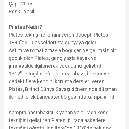
Çap : 20 cm.
Renk : Yeşil
Pilates Nedir?
Plates tekniğine ismini veren Joseph Plates,
1880"de Duesseldorf?ta dünyaya geldi.
Astım ve romatizmayla boğuşan ve çelimsiz bir
çocuk olan Plates, genç yaşta kayak ve
jimnastikle ilgilenerek vücudunu geliştirdi.
1912"de İngiltere"de sirk cambazı, boksör ve
dedektiflere kendini koruma dersleri veren
Plates, Birinci Dünya Savaşı döneminde düşman
ilan edilerek Lancaster bölgesinde kampa alındı.
Kampta hastabakıcılık yapan ve burada kendi
tekniğini geliştiren Plates, burada askerlere
tekniğini öğretti. İngiltere"de 1918"de pek çok