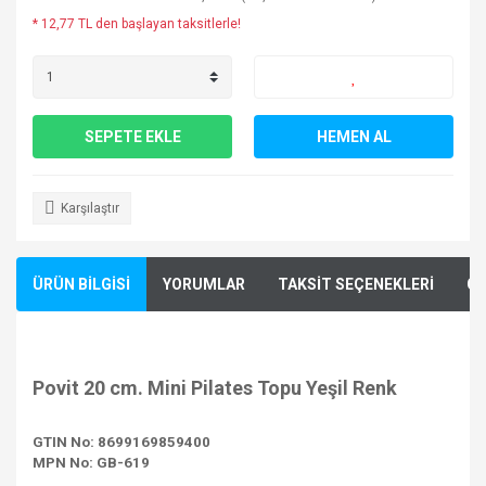
* 12,77 TL den başlayan taksitlerle!
SEPETE EKLE
HEMEN AL
Karşılaştır
ÜRÜN BİLGİSİ
YORUMLAR
TAKSİT SEÇENEKLERİ
ÖN
Povit 20 cm. Mini Pilates Topu Yeşil Renk
GTIN No: 8699169859400
MPN No: GB-619