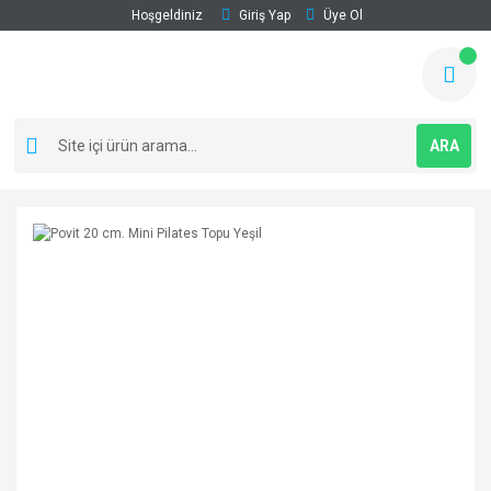
Hoşgeldiniz
Giriş Yap
Üye Ol
ARA