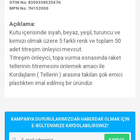
GTIN No: 8300338525476
MPN No: 7H152000
Açıklama:
Kutu içerisinde siyah, beyaz, yeşil, turuncu ve
kırmızı olmak üzere 5 farklı renk ve toplam 50
adet titreşim önleyici mevcut.
Titreşim önleyici, topa vurma esnasında raket
tellerinin titremesini önlemek amacı ile
Kordajların ( Tellerin ) arasına takılan şok emici
plastikten imal edilmiş bir üründür.
Bu ürünün fiyat bilgisi, resim, ürün açıklamalarında ve diğer
konularda yetersiz gördüğünüz noktaları öneri formunu
Bu ürüne ilk yorumu siz yapın!
kullanarak tarafımıza iletebilirsiniz.
Görüş ve önerileriniz için teşekkür ederiz.
KAMPANYA DUYURULARIMIZDAN HABERDAR OLMAK İÇİN
E-BÜLTENİMİZE KAYDOLABİLİRSİNİZ!
Yorum Yaz
Ürün resmi kalitesiz, bozuk veya görüntülenemiyor.
KAYDOL