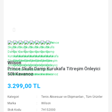
Wilson
Prince Skulls Damp Kurukafa Titreşim Önleyici
50li Kavanoz
3.299,00 TL
Kategori
Tenis Aksesuar ve Ekipmanları
,
Tüm Ürünler
Marka
Wilson
Stok Kodu
7H152000