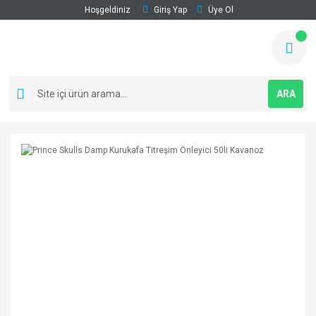
Hoşgeldiniz
Giriş Yap
Üye Ol
ARA