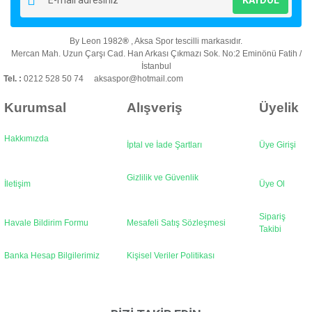
Ürün açıklamasında eksik bilgiler bulunuyor.
Ürün bilgilerinde hatalar bulunuyor.
By Leon 1982
®
, Aksa Spor tescilli markasıdır.
Ürün fiyatı diğer sitelerden daha pahalı.
Mercan Mah. Uzun Çarşı Cad. Han Arkası Çıkmazı Sok. No:2 Eminönü Fatih /
Bu ürüne benzer farklı alternatifler olmalı.
İstanbul
Tel. :
0212 528 50 74 aksaspor@hotmail.com
Kurumsal
Alışveriş
Üyelik
Hakkımızda
İptal ve İade Şartları
Üye Girişi
Gönder
Gizlilik ve Güvenlik
İletişim
Üye Ol
Sipariş
Havale Bildirim Formu
Mesafeli Satış Sözleşmesi
Takibi
Banka Hesap Bilgilerimiz
Kişisel Veriler Politikası