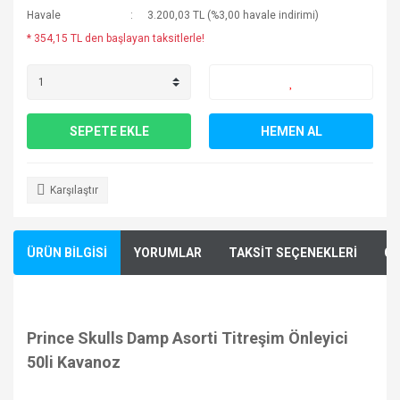
Havale
3.200,03 TL (%3,00 havale indirimi)
* 354,15 TL den başlayan taksitlerle!
SEPETE EKLE
HEMEN AL
Karşılaştır
ÜRÜN BİLGİSİ
YORUMLAR
TAKSİT SEÇENEKLERİ
ÖN
Prince Skulls Damp Asorti Titreşim Önleyici
50li Kavanoz