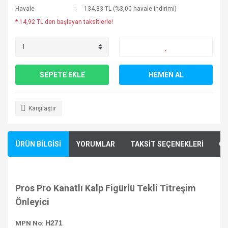
Havale
134,83 TL (%3,00 havale indirimi)
* 14,92 TL den başlayan taksitlerle!
SEPETE EKLE
HEMEN AL
Karşılaştır
ÜRÜN BİLGİSİ
YORUMLAR
TAKSİT SEÇENEKLERİ
ÖN
Pros Pro Kanatlı Kalp Figürlü Tekli Titreşim
Önleyici
H271
MPN No: