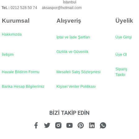
Bu ürüne benzer farklı alternatifler olmalı.
İstanbul
Tel. :
0212 528 50 74 aksaspor@hotmail.com
Kurumsal
Alışveriş
Üyelik
Hakkımızda
İptal ve İade Şartları
Üye Girişi
Gönder
Gizlilik ve Güvenlik
İletişim
Üye Ol
Sipariş
Havale Bildirim Formu
Mesafeli Satış Sözleşmesi
Takibi
Banka Hesap Bilgilerimiz
Kişisel Veriler Politikası
BİZİ TAKİP EDİN