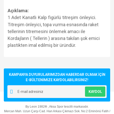
Açıklama:
1 Adet Kanatlı Kalp figürlü titreşim önleyici.
Titreşim önleyici, topa vurma esnasında raket
tellerinin titremesini önlemek amacı ile
Kordajların ( Tellerin ) arasına takılan şok emici
plastikten imal edilmiş bir üründür.
Bu ürünün fiyat bilgisi, resim, ürün açıklamalarında ve diğer
konularda yetersiz gördüğünüz noktaları öneri formunu
Bu ürüne ilk yorumu siz yapın!
kullanarak tarafımıza iletebilirsiniz.
Görüş ve önerileriniz için teşekkür ederiz.
KAMPANYA DUYURULARIMIZDAN HABERDAR OLMAK İÇİN
E-BÜLTENİMİZE KAYDOLABİLİRSİNİZ!
Yorum Yaz
Ürün resmi kalitesiz, bozuk veya görüntülenemiyor.
KAYDOL
Ürün açıklamasında eksik bilgiler bulunuyor.
Ürün bilgilerinde hatalar bulunuyor.
By Leon 1982
®
, Aksa Spor tescilli markasıdır.
Ürün fiyatı diğer sitelerden daha pahalı.
Mercan Mah. Uzun Çarşı Cad. Han Arkası Çıkmazı Sok. No:2 Eminönü Fatih /