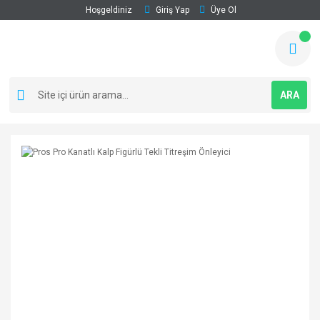
Hoşgeldiniz
Giriş Yap
Üye Ol
ARA