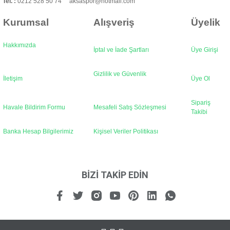
Tel. :
0212 528 50 74 aksaspor@hotmail.com
Kurumsal
Alışveriş
Üyelik
Hakkımızda
İptal ve İade Şartları
Üye Girişi
Gönder
Gizlilik ve Güvenlik
İletişim
Üye Ol
Sipariş
Havale Bildirim Formu
Mesafeli Satış Sözleşmesi
Takibi
Banka Hesap Bilgilerimiz
Kişisel Veriler Politikası
BİZİ TAKİP EDİN