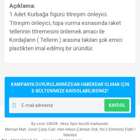
Açıklama:
1 Adet Kurbağa figürü titreşim önleyici.
Titreşim önleyici, topa vurma esnasında raket
tellerinin titremesini önlemek amacı ile
Kordajların ( Tellerin ) arasına takılan şok emici
plastikten imal edilmiş bir üründür.
Bu ürünün fiyat bilgisi, resim, ürün açıklamalarında ve diğer
konularda yetersiz gördüğünüz noktaları öneri formunu
Bu ürüne ilk yorumu siz yapın!
kullanarak tarafımıza iletebilirsiniz.
Görüş ve önerileriniz için teşekkür ederiz.
KAMPANYA DUYURULARIMIZDAN HABERDAR OLMAK İÇİN
E-BÜLTENİMİZE KAYDOLABİLİRSİNİZ!
Yorum Yaz
Ürün resmi kalitesiz, bozuk veya görüntülenemiyor.
KAYDOL
Ürün açıklamasında eksik bilgiler bulunuyor.
Ürün bilgilerinde hatalar bulunuyor.
By Leon 1982
®
, Aksa Spor tescilli markasıdır.
Ürün fiyatı diğer sitelerden daha pahalı.
Mercan Mah. Uzun Çarşı Cad. Han Arkası Çıkmazı Sok. No:2 Eminönü Fatih /
Bu ürüne benzer farklı alternatifler olmalı.
İstanbul