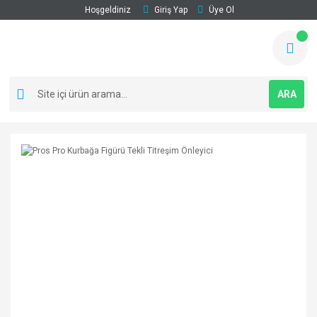
Hoşgeldiniz
Giriş Yap
Üye Ol
ARA