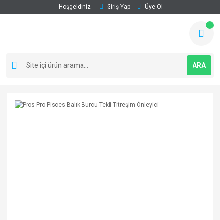
Hoşgeldiniz
Giriş Yap
Üye Ol
ARA