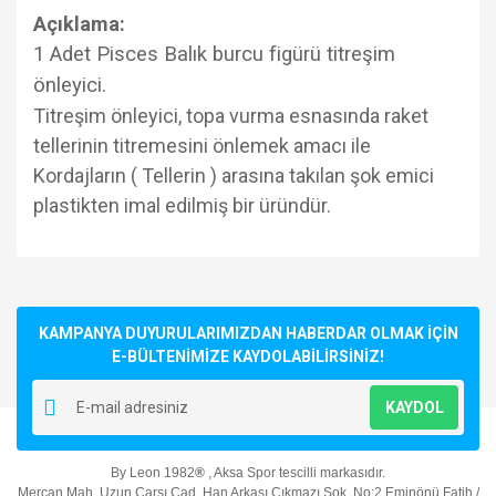
Açıklama:
1 Adet Pisces Balık burcu figürü titreşim
önleyici.
Titreşim önleyici, topa vurma esnasında raket
tellerinin titremesini önlemek amacı ile
Kordajların ( Tellerin ) arasına takılan şok emici
plastikten imal edilmiş bir üründür.
Bu ürünün fiyat bilgisi, resim, ürün açıklamalarında ve diğer
konularda yetersiz gördüğünüz noktaları öneri formunu
Bu ürüne ilk yorumu siz yapın!
kullanarak tarafımıza iletebilirsiniz.
Görüş ve önerileriniz için teşekkür ederiz.
KAMPANYA DUYURULARIMIZDAN HABERDAR OLMAK İÇİN
E-BÜLTENİMİZE KAYDOLABİLİRSİNİZ!
Yorum Yaz
Ürün resmi kalitesiz, bozuk veya görüntülenemiyor.
KAYDOL
Ürün açıklamasında eksik bilgiler bulunuyor.
Ürün bilgilerinde hatalar bulunuyor.
By Leon 1982
®
, Aksa Spor tescilli markasıdır.
Ürün fiyatı diğer sitelerden daha pahalı.
Mercan Mah. Uzun Çarşı Cad. Han Arkası Çıkmazı Sok. No:2 Eminönü Fatih /