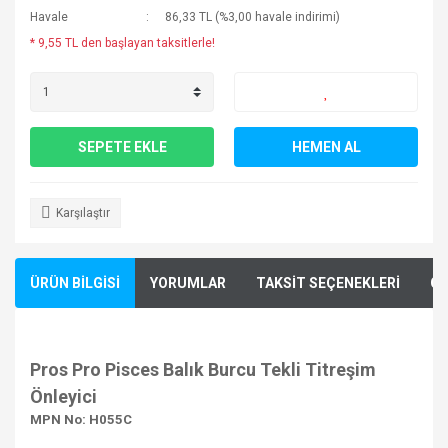
Havale
86,33 TL (%3,00 havale indirimi)
* 9,55 TL den başlayan taksitlerle!
SEPETE EKLE
HEMEN AL
Karşılaştır
ÜRÜN BİLGİSİ
YORUMLAR
TAKSİT SEÇENEKLERİ
ÖN
Pros Pro Pisces Balık Burcu Tekli Titreşim
Önleyici
MPN No: H055C