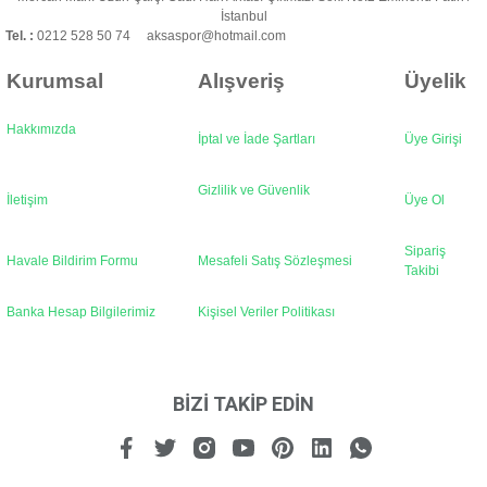
Bu ürüne benzer farklı alternatifler olmalı.
İstanbul
Tel. :
0212 528 50 74 aksaspor@hotmail.com
Kurumsal
Alışveriş
Üyelik
Hakkımızda
İptal ve İade Şartları
Üye Girişi
Gönder
Gizlilik ve Güvenlik
İletişim
Üye Ol
Sipariş
Havale Bildirim Formu
Mesafeli Satış Sözleşmesi
Takibi
Banka Hesap Bilgilerimiz
Kişisel Veriler Politikası
BİZİ TAKİP EDİN