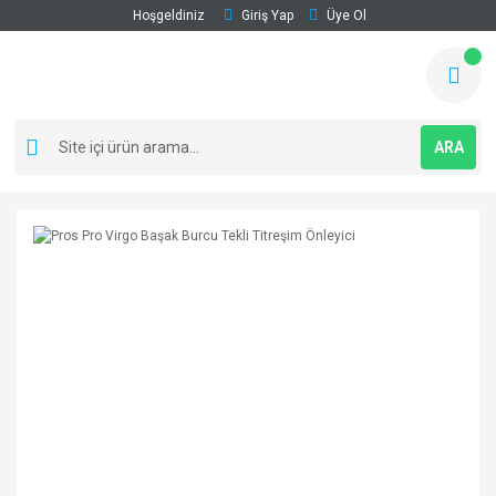
Hoşgeldiniz
Giriş Yap
Üye Ol
ARA