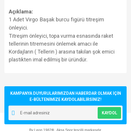
Açıklama:
1 Adet Virgo Başak burcu figürü titreşim
önleyici.
Titreşim önleyici, topa vurma esnasında raket
tellerinin titremesini önlemek amacı ile
Kordajların ( Tellerin ) arasına takılan şok emici
plastikten imal edilmiş bir üründür.
Bu ürünün fiyat bilgisi, resim, ürün açıklamalarında ve diğer
konularda yetersiz gördüğünüz noktaları öneri formunu
Bu ürüne ilk yorumu siz yapın!
kullanarak tarafımıza iletebilirsiniz.
Görüş ve önerileriniz için teşekkür ederiz.
KAMPANYA DUYURULARIMIZDAN HABERDAR OLMAK İÇİN
E-BÜLTENİMİZE KAYDOLABİLİRSİNİZ!
Yorum Yaz
Ürün resmi kalitesiz, bozuk veya görüntülenemiyor.
KAYDOL
Ürün açıklamasında eksik bilgiler bulunuyor.
Ürün bilgilerinde hatalar bulunuyor.
By Leon 1982
®
, Aksa Spor tescilli markasıdır.