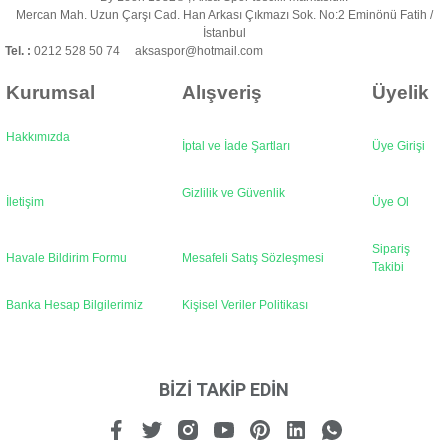
Ürün fiyatı diğer sitelerden daha pahalı.
Mercan Mah. Uzun Çarşı Cad. Han Arkası Çıkmazı Sok. No:2 Eminönü Fatih /
Bu ürüne benzer farklı alternatifler olmalı.
İstanbul
Tel. :
0212 528 50 74 aksaspor@hotmail.com
Kurumsal
Alışveriş
Üyelik
Hakkımızda
İptal ve İade Şartları
Üye Girişi
Gönder
Gizlilik ve Güvenlik
İletişim
Üye Ol
Sipariş
Havale Bildirim Formu
Mesafeli Satış Sözleşmesi
Takibi
Banka Hesap Bilgilerimiz
Kişisel Veriler Politikası
BİZİ TAKİP EDİN