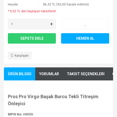
Havale
86,33 TL (%3,00 havale indirimi)
* 9,55 TL den başlayan taksitlerle!
SEPETE EKLE
HEMEN AL
Karşılaştır
ÜRÜN BİLGİSİ
YORUMLAR
TAKSİT SEÇENEKLERİ
ÖN
Pros Pro Virgo Başak Burcu Tekli Titreşim
Önleyici
MPN No: H055I