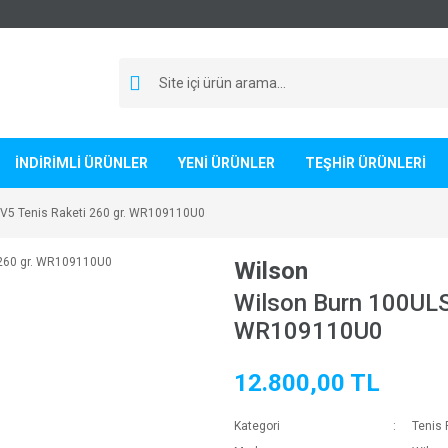
İNDİRİMLİ ÜRÜNLER
YENİ ÜRÜNLER
TEŞHİR ÜRÜNLERİ
V5 Tenis Raketi 260 gr. WR109110U0
Wilson
Wilson Burn 100ULS 
WR109110U0
12.800,00 TL
Kategori
Tenis 