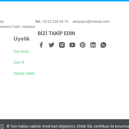
ır.
Tel. :
0212 528 50 74 aksaspor@hotmail.com
inönü Fatih / İstanbul
BİZİ TAKİP EDİN
Üyelik
Üye Girişi
Gönder
Üye Ol
Sipariş Takibi
© Tüm hakları saklıdır. Kredi kartı bilgileriniz 256bit SSL sertifikası ile korunma