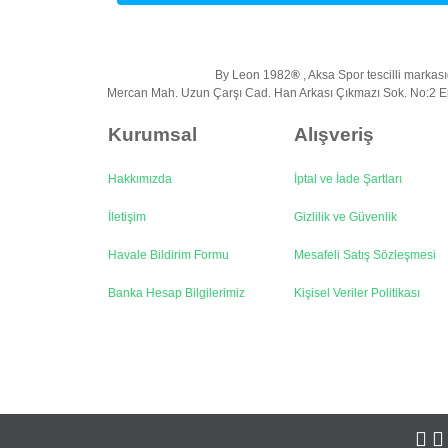
Ürün bilgilerinde hatalar bulunuyor.
Ürün fiyatı diğer sitelerden daha pahalı.
Bu ürüne benzer farklı alternatifler olmalı.
By Leon 1982
®
, Aksa Spor tescilli markasıd
Mercan Mah. Uzun Çarşı Cad. Han Arkası Çıkmazı Sok. No:2 Em
Kurumsal
Alışveriş
Hakkımızda
İptal ve İade Şartları
İletişim
Gizlilik ve Güvenlik
Havale Bildirim Formu
Mesafeli Satış Sözleşmesi
Banka Hesap Bilgilerimiz
Kişisel Veriler Politikası