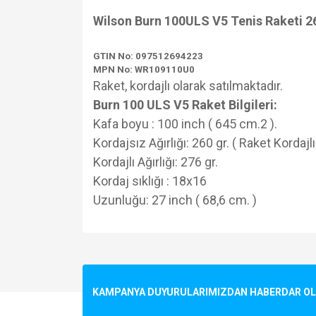
Wilson Burn 100ULS V5 Tenis Raketi 
GTIN No:
097512694223
MPN No:
WR109110U0
Raket, kordajlı olarak satılmaktadır.
Burn 100 ULS V5 Raket Bilgileri:
Kafa boyu : 100 inch ( 645 cm.2 ).
Kordajsız Ağırlığı: 260 gr. ( Raket Kordajlıd
Kordajlı Ağırlığı: 276 gr.
Kordaj sıklığı : 18x16
Uzunluğu: 27 inch ( 68,6 cm. )
Bu ürünün fiyat bilgisi, resim, ürün açıklamalarında v
Görüş ve önerileriniz için teşekkür ederiz.
Ürün resmi kalitesiz, bozuk veya görüntülenemiyo
KAMPANYA DUYURULARIMIZDAN HABERDAR OLMA
Ürün açıklamasında eksik bilgiler bulunuyor.