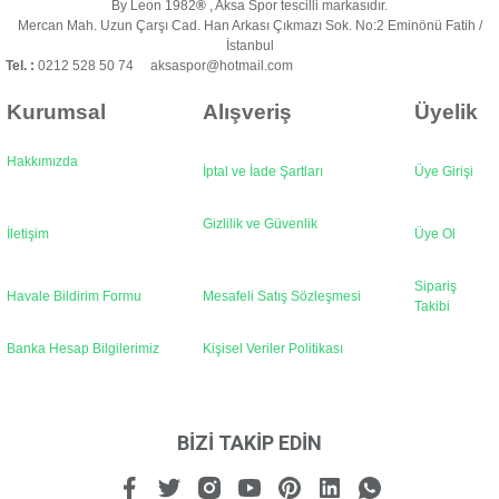
By Leon 1982
®
, Aksa Spor tescilli markasıdır.
Ürün fiyatı diğer sitelerden daha pahalı.
Mercan Mah. Uzun Çarşı Cad. Han Arkası Çıkmazı Sok. No:2 Eminönü Fatih /
Bu ürüne benzer farklı alternatifler olmalı.
İstanbul
Tel. :
0212 528 50 74 aksaspor@hotmail.com
Kurumsal
Alışveriş
Üyelik
Hakkımızda
İptal ve İade Şartları
Üye Girişi
Gönder
Gizlilik ve Güvenlik
İletişim
Üye Ol
Sipariş
Havale Bildirim Formu
Mesafeli Satış Sözleşmesi
Takibi
Banka Hesap Bilgilerimiz
Kişisel Veriler Politikası
BİZİ TAKİP EDİN