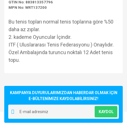
GTIN No: 883813357796
MPN No: WRT137200
Bu tenis topları normal tenis toplarına göre %50
daha az zıplar.
2. kademe Oyuncular İçindir.
ITF ( Uluslararası Tenis Federasyonu ) Onaylıdır.
Özel Ambalajında turuncu noktalı 12 Adet tenis
topu.
Bu ürünün fiyat bilgisi, resim, ürün açıklamalarında ve diğer
konularda yetersiz gördüğünüz noktaları öneri formunu
Bu ürüne ilk yorumu siz yapın!
kullanarak tarafımıza iletebilirsiniz.
Görüş ve önerileriniz için teşekkür ederiz.
KAMPANYA DUYURULARIMIZDAN HABERDAR OLMAK İÇİN
E-BÜLTENİMİZE KAYDOLABİLİRSİNİZ!
Yorum Yaz
Ürün resmi kalitesiz, bozuk veya görüntülenemiyor.
KAYDOL
Ürün açıklamasında eksik bilgiler bulunuyor.
Ürün bilgilerinde hatalar bulunuyor.