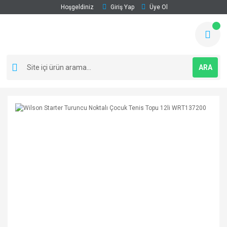
Hoşgeldiniz
Giriş Yap
Üye Ol
ARA