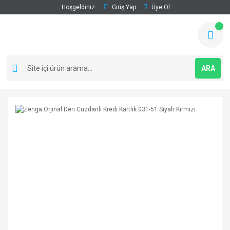
Hoşgeldiniz
Giriş Yap
Üye Ol
ARA