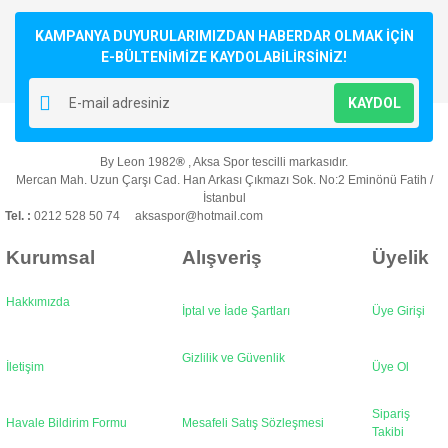
Bu ürüne ilk yorumu siz yapın!
kullanarak tarafımıza iletebilirsiniz.
Görüş ve önerileriniz için teşekkür ederiz.
KAMPANYA DUYURULARIMIZDAN HABERDAR OLMAK İÇİN
E-BÜLTENİMİZE KAYDOLABİLİRSİNİZ!
Yorum Yaz
Ürün resmi kalitesiz, bozuk veya görüntülenemiyor.
KAYDOL
Ürün açıklamasında eksik bilgiler bulunuyor.
Ürün bilgilerinde hatalar bulunuyor.
By Leon 1982
®
, Aksa Spor tescilli markasıdır.
Ürün fiyatı diğer sitelerden daha pahalı.
Mercan Mah. Uzun Çarşı Cad. Han Arkası Çıkmazı Sok. No:2 Eminönü Fatih /
Bu ürüne benzer farklı alternatifler olmalı.
İstanbul
Tel. :
0212 528 50 74 aksaspor@hotmail.com
Kurumsal
Alışveriş
Üyelik
Hakkımızda
İptal ve İade Şartları
Üye Girişi
Gönder
Gizlilik ve Güvenlik
İletişim
Üye Ol
Sipariş
Havale Bildirim Formu
Mesafeli Satış Sözleşmesi
Takibi