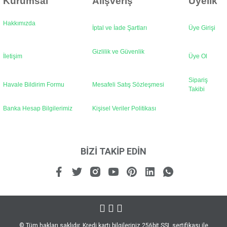
Kurumsal
Alışveriş
Üyelik
Hakkımızda
İptal ve İade Şartları
Üye Girişi
Gizlilik ve Güvenlik
İletişim
Üye Ol
Sipariş
Havale Bildirim Formu
Mesafeli Satış Sözleşmesi
Takibi
Banka Hesap Bilgilerimiz
Kişisel Veriler Politikası
BİZİ TAKİP EDİN
© Tüm hakları saklıdır. Kredi kartı bilgileriniz 256bit SSL sertifikası ile