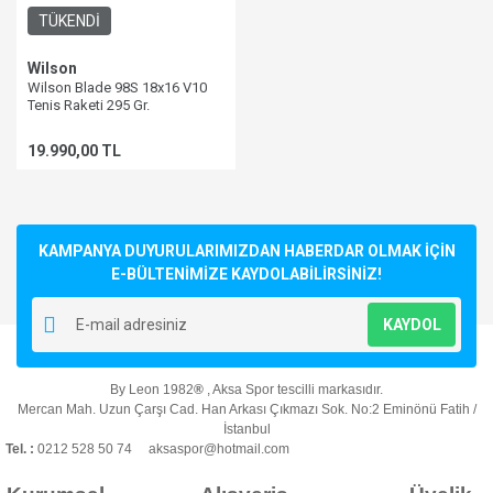
TÜKENDİ
Wilson
Wilson Blade 98S 18x16 V10
Tenis Raketi 295 Gr.
WR208011U2
19.990,00 TL
KAMPANYA DUYURULARIMIZDAN HABERDAR OLMAK İÇİN
E-BÜLTENİMİZE KAYDOLABİLİRSİNİZ!
KAYDOL
By Leon 1982
®
, Aksa Spor tescilli markasıdır.
Mercan Mah. Uzun Çarşı Cad. Han Arkası Çıkmazı Sok. No:2 Eminönü Fatih /
İstanbul
Tel. :
0212 528 50 74 aksaspor@hotmail.com