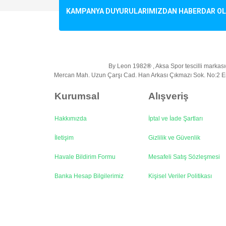
KAMPANYA DUYURULARIMIZDAN HABERDAR OLMA
By Leon 1982
®
, Aksa Spor tescilli markasıd
Mercan Mah. Uzun Çarşı Cad. Han Arkası Çıkmazı Sok. No:2 Em
Kurumsal
Alışveriş
Hakkımızda
İptal ve İade Şartları
İletişim
Gizlilik ve Güvenlik
Havale Bildirim Formu
Mesafeli Satış Sözleşmesi
Banka Hesap Bilgilerimiz
Kişisel Veriler Politikası