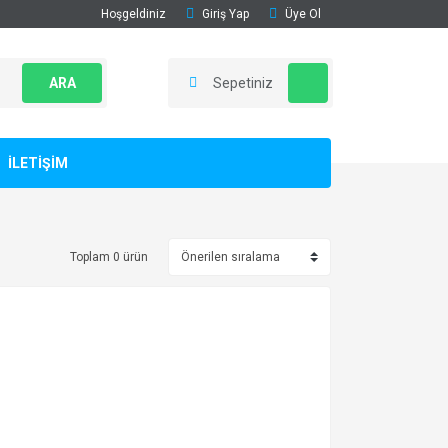
Hoşgeldiniz
Giriş Yap
Üye Ol
ARA
Sepetiniz
İLETİŞİM
Toplam 0 ürün