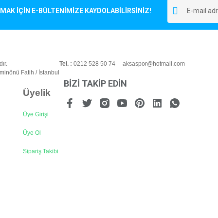
K İÇİN E-BÜLTENİMİZE KAYDOLABİLİRSİNİZ!
ır.
Tel. :
0212 528 50 74 aksaspor@hotmail.com
inönü Fatih / İstanbul
BİZİ TAKİP EDİN
Üyelik
Üye Girişi
Üye Ol
Sipariş Takibi